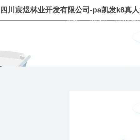
四川宸煜林业开发有限公司-pa凯发k8真
di casa
宸煜集团
pa凯发k8