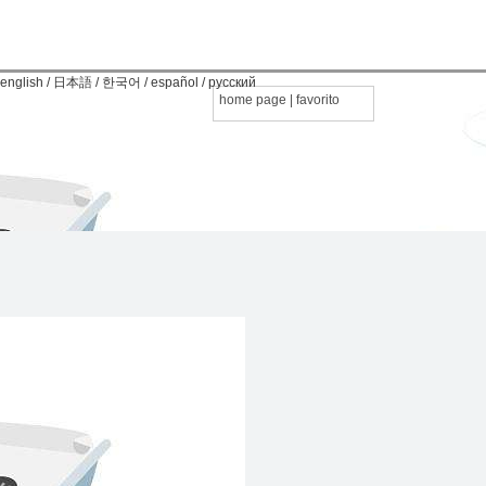
english
/
日本語
/
한국어
/
español
/
русский
home page
|
favorito