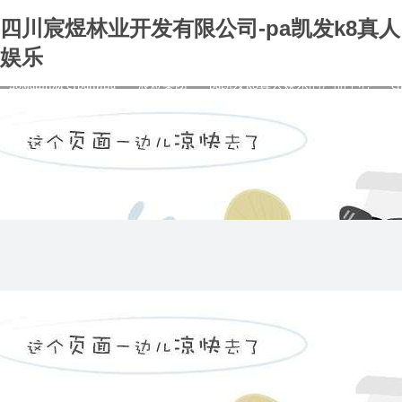
四川宸煜林业开发有限公司-pa凯发k8真人
娱乐
домашняя страница
宸煜集团
pa凯发k8真人娱乐的产品中心
с
关于pa凯发k8真人娱乐