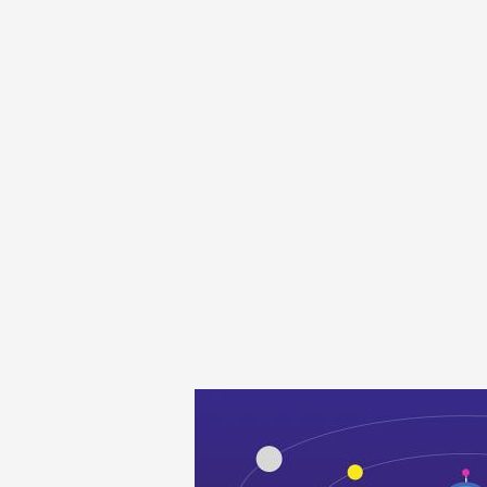
pa凯发k8真人娱乐
产业概况
分类
畜牧养殖
有机农田
绿色蔬菜
五谷杂粮