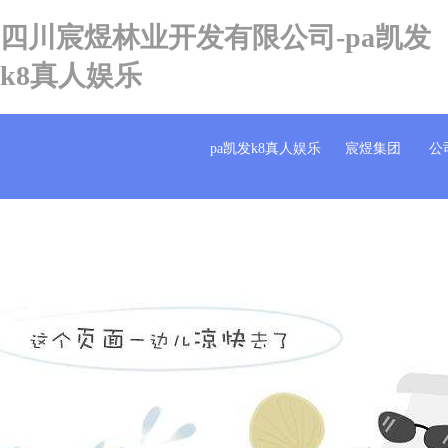
四川宸煜林业开发有限公司-pa凯发
k8真人娱乐
pa凯发k8真人娱乐
宸煜集团
公