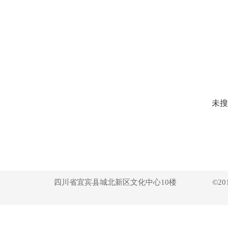
未搜
四川省宜宾县
城北新区文化中心10楼
©2