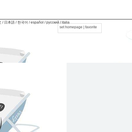
文
/
日本語
/
한국어
/
español
/
русский
/
italia
set homepage
|
favorite