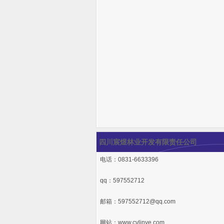
四川宸煜林业开发有限责任公司
电话：0831-6633396
qq：597552712
邮箱：
597552712@qq.com
网站：www.cylinye.com