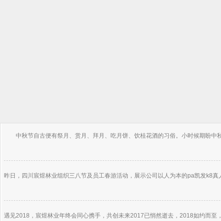
中秋节自古便有祭月、赏月、拜月、吃月饼、饮桂花酒的习俗。小时候期盼中秋到
昨日，四川宸煜林业组织三八节及员工春游活动，展示公司以人为本的pa凯发k8真
遇见2018，宸煜林业年终会同心携手，共创未来2017已悄然逝去，2018如约而至