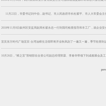
11月22日，市委书记刘中伯，副书记、市人民政府市长杜紫平、市人大常委会主任
2018年11月8日叙州区安监局副局长翟永忠一行到我司检查指导和丰工厂，就企业安
宜宾东方时代广场宜宾·台湾油樟生活馆即将开业秋风刮了一遍又一遍，季节轮替到这
10月26日，“樟之宜”营销部在合资公司副总经理郭霖、李春华带领下到成都展会及工
prev