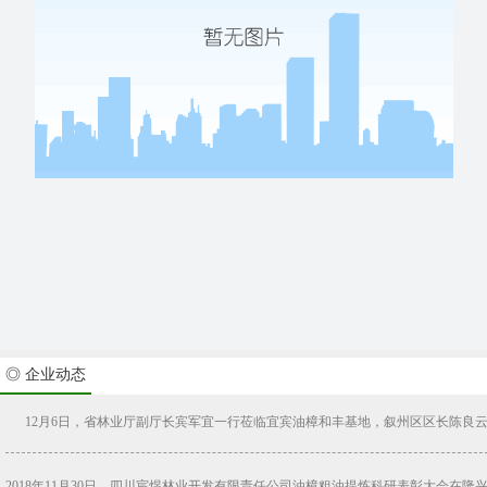
◎ 企业动态
12月6日，省林业厅副厅长宾军宜一行莅临宜宾油樟和丰基地，叙州区区长陈良云一
2018年11月30日，四川宸煜林业开发有限责任公司油樟粗油提炼科研表彰大会在隆兴