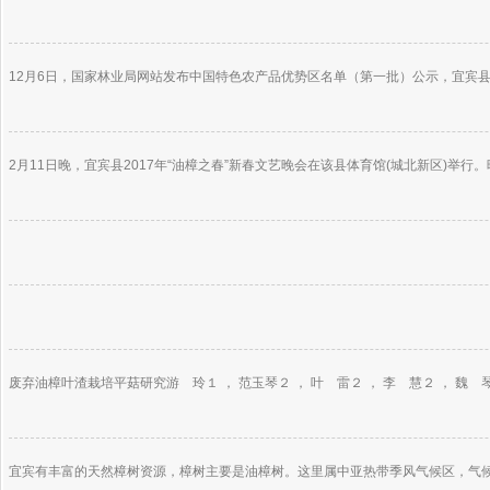
12月6日，国家林业局网站发布中国特色农产品优势区名单（第一批）公示，宜宾县
2月11日晚，宜宾县2017年“油樟之春”新春文艺晚会在该县体育馆(城北新区)举
废弃油樟叶渣栽培平菇研究游 玲１ ， 范玉琴２ ， 叶 雷２ ， 李 慧２ ， 魏 
宜宾有丰富的天然樟树资源，樟树主要是油樟树。这里属中亚热带季风气候区，气候温暖