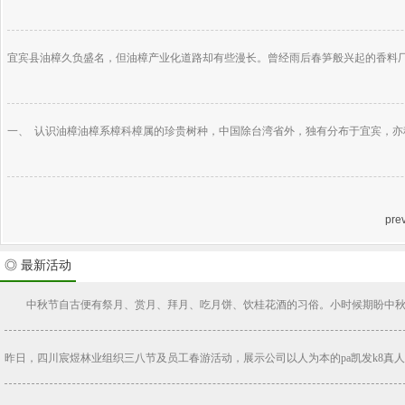
宜宾县油樟久负盛名，但油樟产业化道路却有些漫长。曾经雨后春笋般兴起的香料厂、
一、 认识油樟油樟系樟科樟属的珍贵树种，中国除台湾省外，独有分布于宜宾，亦称“
pre
◎ 最新活动
中秋节自古便有祭月、赏月、拜月、吃月饼、饮桂花酒的习俗。小时候期盼中秋到来
昨日，四川宸煜林业组织三八节及员工春游活动，展示公司以人为本的pa凯发k8真人