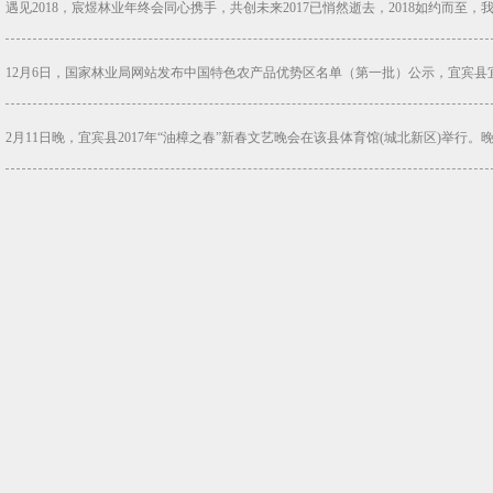
遇见2018，宸煜林业年终会同心携手，共创未来2017已悄然逝去，2018如约而至，
12月6日，国家林业局网站发布中国特色农产品优势区名单（第一批）公示，宜宾县宜
2月11日晚，宜宾县2017年“油樟之春”新春文艺晚会在该县体育馆(城北新区)举