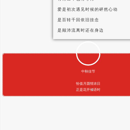
爱是初次遇见时候的砰然心动
是百转千回依旧挂念
是颠沛流离时还在身边
中秋佳节
恰值月圆情浓日
正是花开倾语时