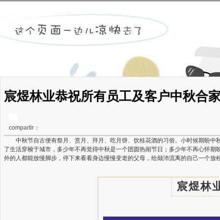
宸煜林业恭祝所有员工及客户中秋合家欢 
compartir：
中秋节自古便有祭月、赏月、拜月、吃月饼、饮桂花酒的习俗。小时候期盼中秋
了生活穿梭于城市，多少年不再觉得中秋是一个团圆热闹节日；多少年不再心怀期
外的人都能放慢脚步，停下来看看身边慢慢变老的父母，给颠沛流离的自己一个放松时间，陪
宸煜林