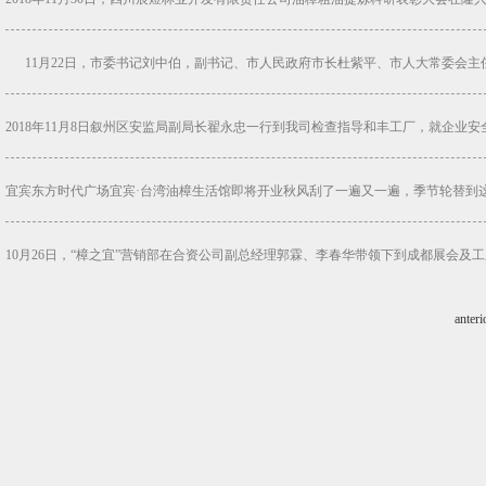
11月22日，市委书记刘中伯，副书记、市人民政府市长杜紫平、市人大常委会主任
2018年11月8日叙州区安监局副局长翟永忠一行到我司检查指导和丰工厂，就企业安
宜宾东方时代广场宜宾·台湾油樟生活馆即将开业秋风刮了一遍又一遍，季节轮替到这
10月26日，“樟之宜”营销部在合资公司副总经理郭霖、李春华带领下到成都展会及工
anteri