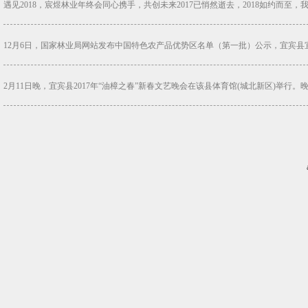
遇见2018，宸煜林业年终会同心携手，共创未来2017已悄然逝去，2018如约而至，
12月6日，国家林业局网站发布中国特色农产品优势区名单（第一批）公示，宜宾县宜
2月11日晚，宜宾县2017年“油樟之春”新春文艺晚会在该县体育馆(城北新区)举