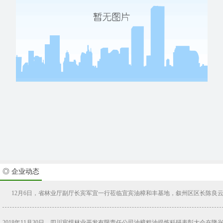
◎ 企业动态
12月6日，省林业厅副厅长宾军宜一行莅临宜宾油樟和丰基地，叙州区区长陈良云一
2018年11月30日，四川宸煜林业开发有限责任公司油樟粗油提炼科研表彰大会在隆兴