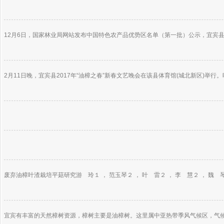
12月6日，国家林业局网站发布中国特色农产品优势区名单（第一批）公示，宜宾县
2月11日晚，宜宾县2017年“油樟之春”新春文艺晚会在该县体育馆(城北新区)举
废弃油樟叶渣栽培平菇研究游 玲１ ， 范玉琴２ ， 叶 雷２ ， 李 慧２ ， 魏 
宜宾有丰富的天然樟树资源，樟树主要是油樟树。这里属中亚热带季风气候区，气候温暖