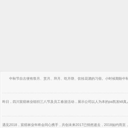
中秋节自古便有祭月、赏月、拜月、吃月饼、饮桂花酒的习俗。小时候期盼中秋到
昨日，四川宸煜林业组织三八节及员工春游活动，展示公司以人为本的pa凯发k8真
遇见2018，宸煜林业年终会同心携手，共创未来2017已悄然逝去，2018如约而至