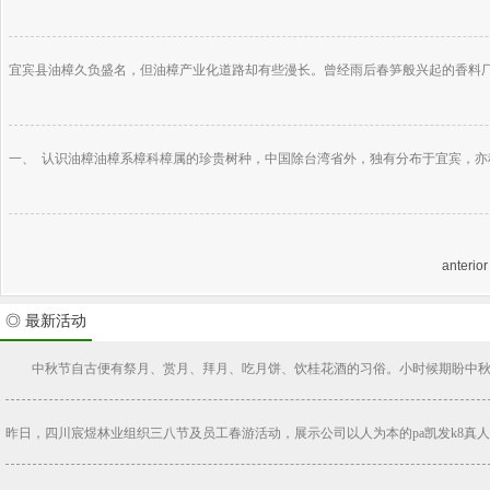
宜宾县油樟久负盛名，但油樟产业化道路却有些漫长。曾经雨后春笋般兴起的香料厂、
一、 认识油樟油樟系樟科樟属的珍贵树种，中国除台湾省外，独有分布于宜宾，亦称“
anterior
◎ 最新活动
中秋节自古便有祭月、赏月、拜月、吃月饼、饮桂花酒的习俗。小时候期盼中秋到来
昨日，四川宸煜林业组织三八节及员工春游活动，展示公司以人为本的pa凯发k8真人