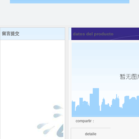
留言提交
datos del producto
compartir：
detalle