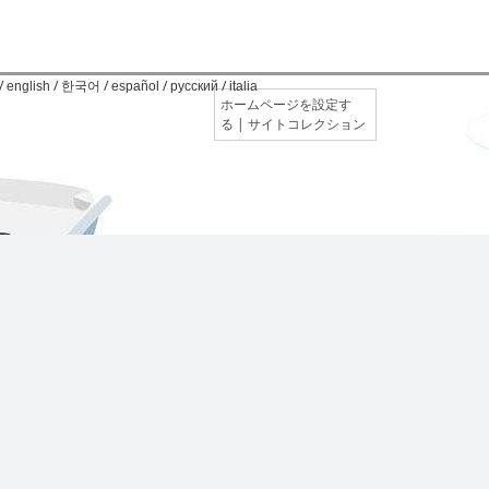
/
/
/
/
/
english
한국어
español
русский
italia
ホームページを設定す
る
|
サイトコレクション