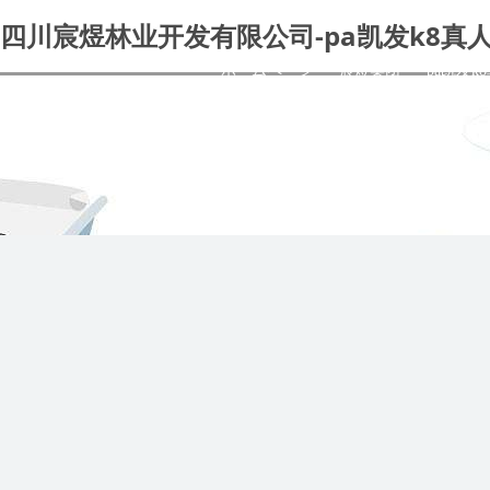
四川宸煜林业开发有限公司-pa凯发k8真
ホームページ
宸煜集团
pa凯发