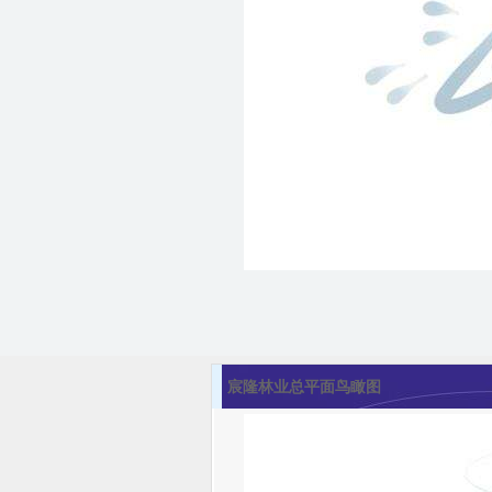
宸隆林业总平面鸟瞰图