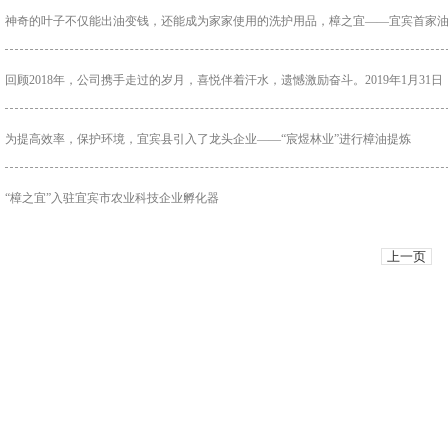
神奇的叶子不仅能出油变钱，还能成为家家使用的洗护用品，樟之宜——宜宾首家油樟
回顾2018年，公司携手走过的岁月，喜悦伴着汗水，遗憾激励奋斗。2019年1月31日
为提高效率，保护环境，宜宾县引入了龙头企业——“宸煜林业”进行樟油提炼
“樟之宜”入驻宜宾市农业科技企业孵化器
上一页