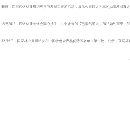
昨日，四川宸煜林业组织三八节及员工春游活动，展示公司以人为本的pa凯发k8真人
遇见2018，宸煜林业年终会同心携手，共创未来2017已悄然逝去，2018如约而至，
12月6日，国家林业局网站发布中国特色农产品优势区名单（第一批）公示，宜宾县宜