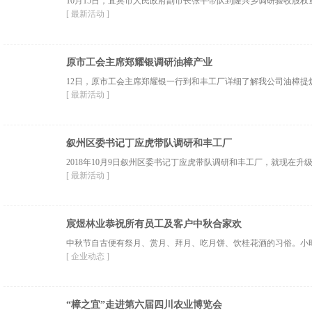
10月15日，宜宾市人民政府副市长张平带队到隆兴乡调研验收股权
[ 最新活动 ]
原市工会主席郑耀银调研油樟产业
12日，原市工会主席郑耀银一行到和丰工厂详细了解我公司油樟提炼
[ 最新活动 ]
叙州区委书记丁应虎带队调研和丰工厂
2018年10月9日叙州区委书记丁应虎带队调研和丰工厂，就现在升
[ 最新活动 ]
宸煜林业恭祝所有员工及客户中秋合家欢
中秋节自古便有祭月、赏月、拜月、吃月饼、饮桂花酒的习俗。小
[ 企业动态 ]
“樟之宜”走进第六届四川农业博览会