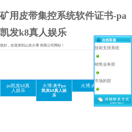
矿用皮带集控系统软件证书-pa
凯发k8真人娱乐
在线客服
您好，欢迎来到山东火博 有限公司网站！
技術支持系统
销售业务部
市场的部
pa凯发k8真
火博:
火博:
关于pa
火博
pa凯发k
人娱乐
凯发k8真人娱
娱乐的产
乐
示