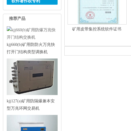
软件著作权专利
推荐产品
矿用皮带集控系统软件证书
kjj660(b)矿用防防火万兆快
打开门结构类型调换机
kjj127(a)矿用防隔爆兼本安
型万兆环网交易机