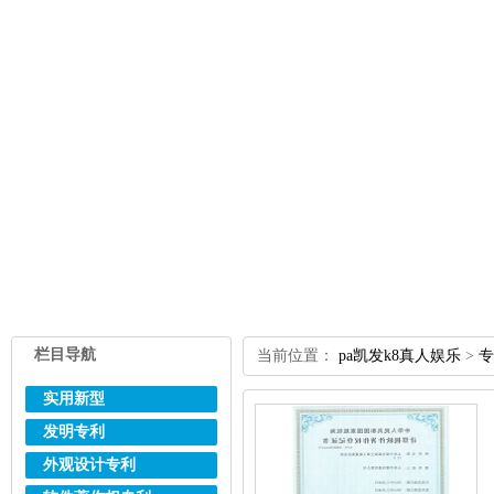
栏目导航
当前位置：
pa凯发k8真人娱乐
>
专
实用新型
发明专利
外观设计专利