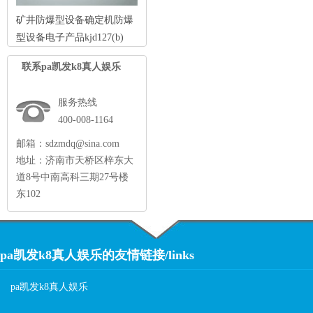
矿井防爆型设备确定机防爆
型设备电子产品kjd127(b)
联系pa凯发k8真人娱乐
服务热线
400-008-1164
邮箱：
sdzmdq@sina.com
地址：济南市天桥区梓东大
道8号中南高科三期27号楼
东102
pa凯发k8真人娱乐的友情链接/links
pa凯发k8真人娱乐