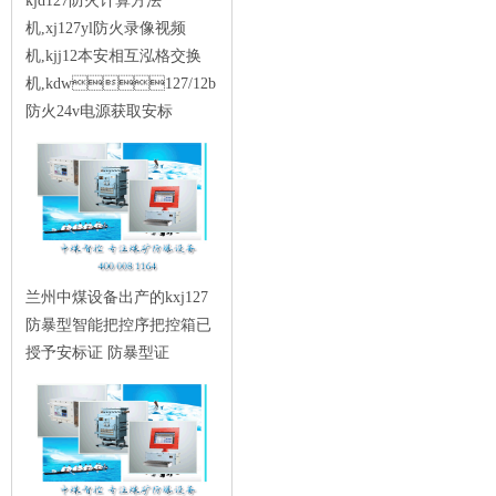
kjd127防火计算方法
机,xj127yl防火录像视频
机,kjj12本安相互泓格交换
机,kdw127/12b
防火24v电源获取安标
兰州中煤设备出产的kxj127
防暴型智能把控序把控箱已
授予安标证 防暴型证