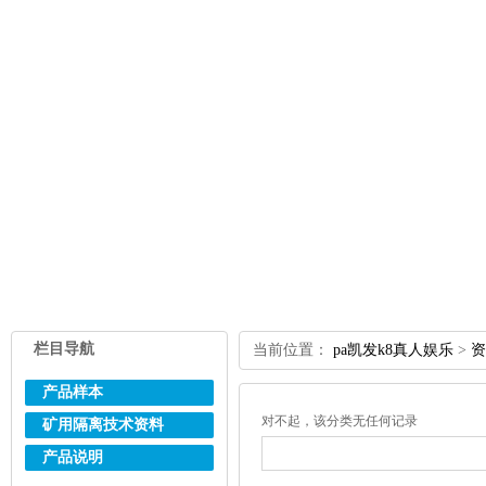
栏目导航
当前位置：
pa凯发k8真人娱乐
>
资
产品样本
对不起，该分类无任何记录
矿用隔离技术资料
产品说明