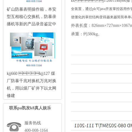
kxj1-200/11
全装置，通过plc可java开发掌控
矿山防暴表明操作箱，本安
型互相核心交换机，防暴录
使僵化的掌控结构变得越来越简简单单
播机等新的产品录音鉴定中
外表长度：826mm×727mm×10
承重：约380kg。
kjj660 kjj127 煤
厂防暴千兆对换机万兆对换
机，用以煤厂矿井下以太网
修建
联系pa凯发k8真人娱乐
服务热线
400-008-1164