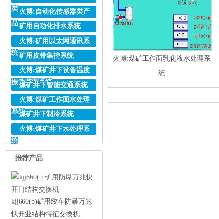
类
火博:自动化传感器类产
品
矿用自动化排水系统
火博:矿用以太网通讯系
统
矿用皮带集控系统
火博:煤矿工作面乳化液水处理系
火博:煤矿井下设备温度
统
振动监测系统
煤矿井下智能交通系统
火博:煤矿工作面水处理
系统
煤矿井下制冷系统
火博:煤矿井下水处理系
统
推荐产品
kjj660(b)矿用绞车防暴万兆
快开业结构特征交換机