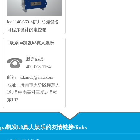
kxj1140/660-b矿井防爆设备
可程序设计的电控箱
联系pa凯发k8真人娱乐
服务热线
400-008-1164
邮箱：
sdzmdq@sina.com
地址：济南市天桥区梓东大
道8号中南高科三期27号楼
东102
pa凯发k8真人娱乐的友情链接/links