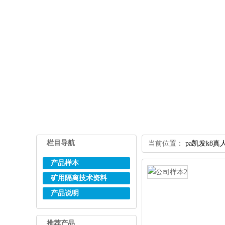
栏目导航
当前位置：
pa凯发k8真
产品样本
矿用隔离技术资料
产品说明
推荐产品