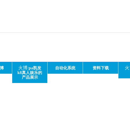
火博:
火
博
pa凯发
自动化系统
资料下载
k8真人娱乐的
产品展示