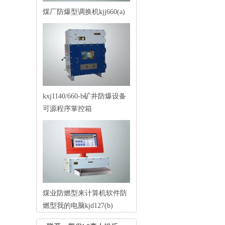
煤厂防爆型调换机kjj660(a)
kxj1140/660-b矿井防爆设备
可源程序掌控箱
煤业防燃型来计算机软件防
燃型我的电脑kjd127(b)