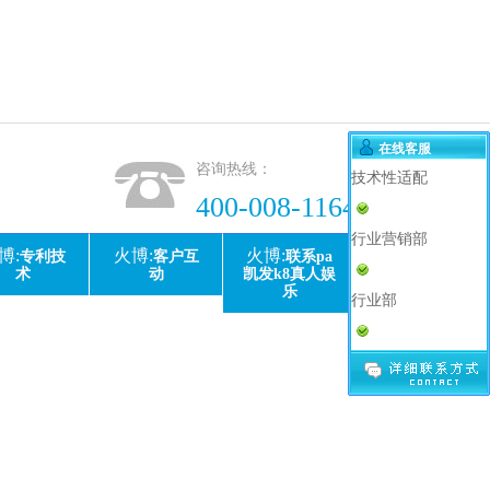
在线客服
咨询热线：
技术性适配
400-008-1164
行业营销部
博:
火博:
火博:
专利技
客户互
联系pa
术
动
凯发k8真人娱
乐
行业部