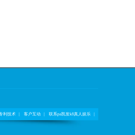
专利技术
|
客户互动
|
联系pa凯发k8真人娱乐
|