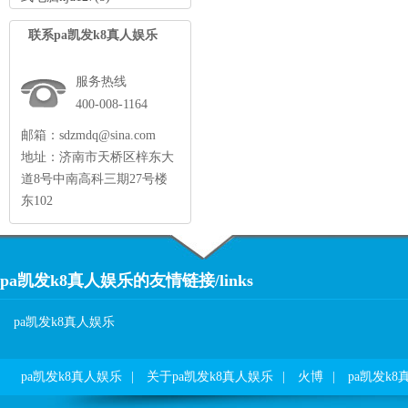
联系pa凯发k8真人娱乐
服务热线
400-008-1164
邮箱：
sdzmdq@sina.com
地址：济南市天桥区梓东大
道8号中南高科三期27号楼
东102
pa凯发k8真人娱乐的友情链接/links
pa凯发k8真人娱乐
pa凯发k8真人娱乐
|
关于pa凯发k8真人娱乐
|
火博
|
pa凯发k