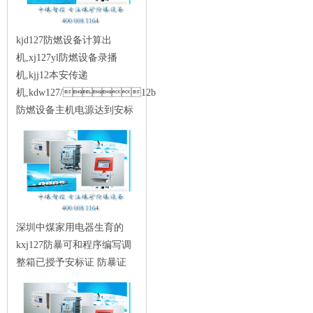
kjd127防燃设备计算出
机,xj127yl防燃设备录播
机,kjj12本安传递
机,kdw127/12b
防燃设备主机电源达到安标
深圳中煤家用电器生育的
kxj127防暴可和程序编写调
整箱已授予安标证 防暴证