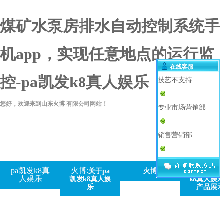
煤矿水泵房排水自动控制系统手
机app，实现任意地点的运行监
在线客服
控-pa凯发k8真人娱乐
技艺不支持
您好，欢迎来到山东火博 有限公司网站！
专业市场营销部
销售营销部
pa凯发k8真
火博:
火博:
关于pa
火博
pa
人娱乐
凯发k8真人娱
k8真人娱
乐
产品展