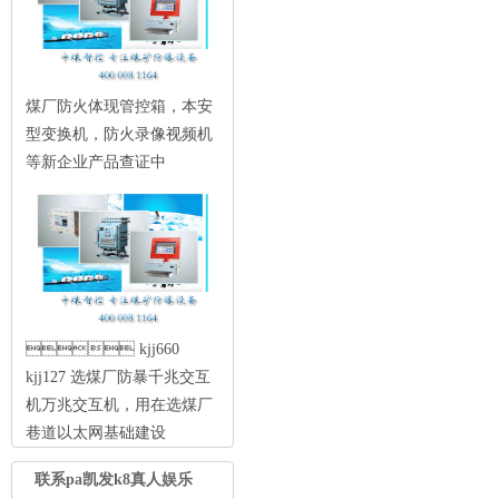
煤厂防火体现管控箱，本安
型变换机，防火录像视频机
等新企业产品查证中
 kjj660
kjj127 选煤厂防暴千兆交互
机万兆交互机，用在选煤厂
巷道以太网基础建设
联系pa凯发k8真人娱乐