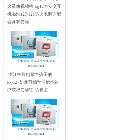
火录像视频机,kjj12本安交互
机,kdw127/12b防火电源适配
器具有安标
 浙江中煤电嚣生孩子的
kxj127防暴可编学习把控箱
已获得安标证 防暴证