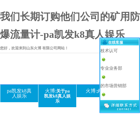
我们长期订购他们公司的矿用防
爆流量计-pa凯发k8真人娱乐
在线客服
您好，欢迎来到山东火博 有限公司网站！
枝术认可
专业业务部
的市场营销部
pa凯发k8真
火博:
火博:
火博:
关于pa
火博
pa
人娱乐
凯发k8真人娱
k8真人娱
乐
产品展