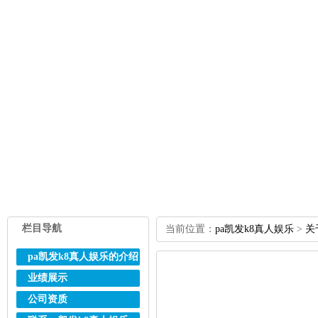
栏目导航
当前位置：
pa凯发k8真人娱乐
>
关
pa凯发k8真人娱乐的介绍
业绩展示
公司资质