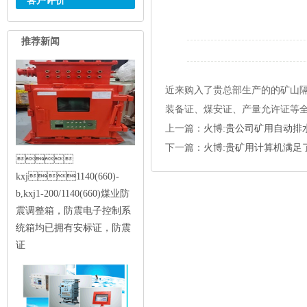
客户评价
推荐新闻
近来购入了贵总部生产的的矿山
装备证、煤安证、产量允许证等
上一篇：
火博:贵公司矿用自动排
下一篇：
火博:贵矿用计算机满足

kxj1140(660)-
b,kxj1-200/1140(660)煤业防
震调整箱，防震电子控制系
统箱均已拥有安标证，防震
证