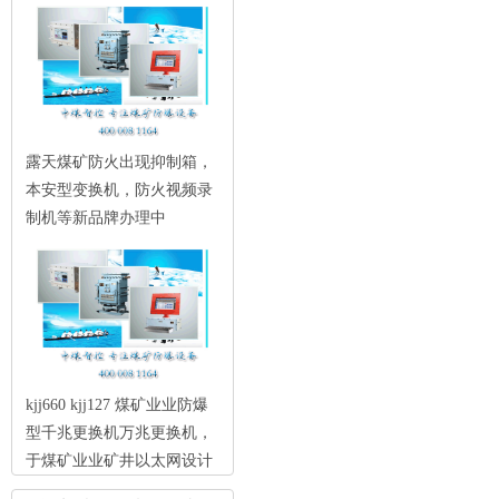
露天煤矿防火出现抑制箱，
本安型变换机，防火视频录
制机等新品牌办理中
kjj660 kjj127 煤矿业业防爆
型千兆更换机万兆更换机，
于煤矿业业矿井以太网设计