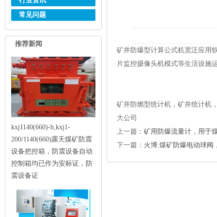
行业资讯
常见问题
推荐新闻
矿井防爆型计算公式机宽泛应用软
片监控摄像头机模式等生活设施运用
矿井防燃型统计机，矿井统计机，防
大公司
kxj1140(660)-b,kxj1-
上一篇：
矿用防爆流量计，用于
200/1140(660)露天煤矿防震
下一篇：
火博:煤矿防爆电动球阀
设备把控箱，防震设备自动
控制箱均已作为安标证，防
震设备证