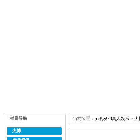
栏目导航
当前位置：
pa凯发k8真人娱乐
>
火
火博