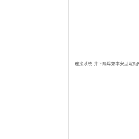
连接系统-井下隔爆兼本安型電動