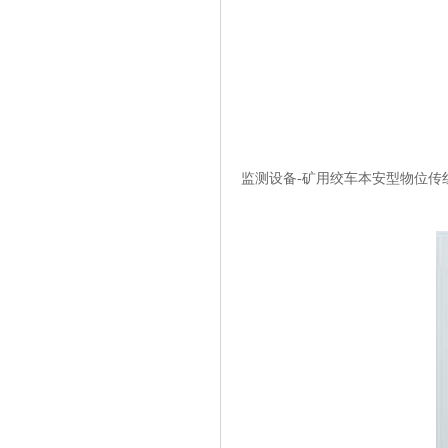
监测设备-矿用绞车本安型物位传