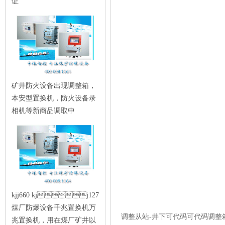
证
矿井防火设备出现调整箱，
本安型置换机，防火设备录
相机等新商品调取中
kjj660 kjj127
煤厂防爆设备千兆置换机万
调整从站-井下可代码可代码调整
兆置换机，用在煤厂矿井以