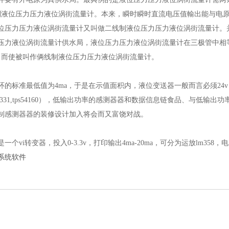
制液位压力压力液位涡街流量计。本来，瞬时瞬时直流电压值輸出能与电原公
位压力压力液位涡街流量计又叫做二线制液位压力压力液位涡街流量计。并不
压力液位涡街流量计供水局，液位压力压力液位涡街流量计在三极管中相
，而使被叫作俩线制液位压力压力液位涡街流量计。
电流环的标准最低值为4ma，于是在示值面积内，液位变送器一般而言必须
s54331,tps54160），低输出功率的感测器器和数据信息链食品、与低输出功率的
制感测器器的装修设计加入将会而又富饶对战。
计构思是一个vi转变器，投入0-3.3v，打印输出4ma-20ma，可分为运放lm358，
系统软件