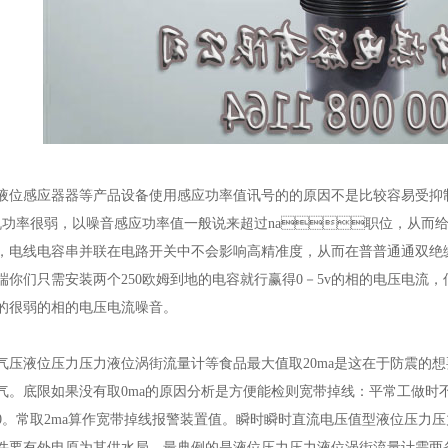
液位感应器器等产品设备使用感应功率值讯号的的原因不是比较容易受抑
机功率很弱，以噪音感应功率值一般说来超过na职位，从而给
，电线电容串并联在电路开关中不会影响高精准度，从而在普普通通双绝
端你们只需安装两个250欧姆到地的电容就行赢得0－5v的相的电压电流
现十分的很弱的相的电压电流噪音。
气压液位压力压力液位涡街流量计等食品最大值取20ma是这在于防震的想
气。底限如果没有取0ma的原因分析是方便能检则宽带掉线：平常工做时
。常取2ma算作宽带掉线报警装置值。瞬时瞬时直流电压值型液位压力压力
件要有外电原为其供水局。最典例的是液位压力压力液位涡街流量计