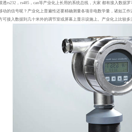
透rs232，rs485，can等产业化上长用的系统总线，大家 都有接入
移动的信号呢？产业化上普遍性还要精确测量各项非电数学量，诸如工作
接入数据到几十米外的调节室或屏幕上显示设施上。产业化上比较多泛按