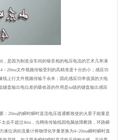
制，是因为制造业车间的噪音相的电压电流的艺术几率满
4－20ma文件视频传输受到的高精准度十分的小；感应功
缘线上行文件视频传输千余米；因此感应功率值源的大电
，低键盘输出电位差的吸收器的作用是na级的键盘输出感应
要：20ma的瞬时瞬时直流电压值通断致使的火星子能量是
不太会不超过4ma，当网络传输线因电脑故障断路，环路瞬
液位涡街流量计将物理化学量更换为4~20ma瞬时瞬时直
需两条电原线，加之两条瞬时瞬时直流电压值輸出线，共设要