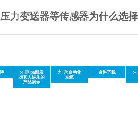
力变送器等传感器为什么选择4-
火博:
火博:
火
博
pa凯发
自动化
资料下载
k8真人娱乐的
系统
产品展示