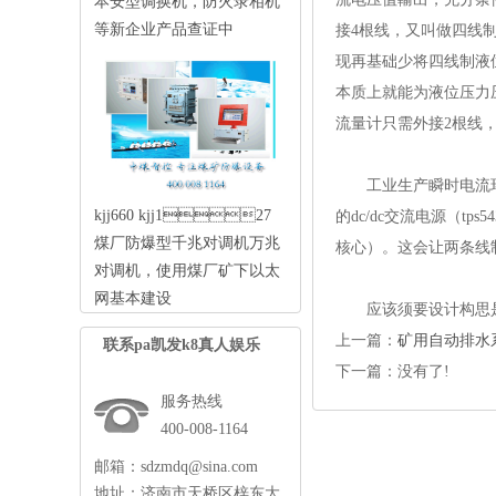
本安型调换机，防火录相机
等新企业产品查证中
接4根线，又叫做四线
现再基础少将四线制液
本质上就能为液位压力
流量计只需外接2根线
工业生产瞬时
kjj660 kjj127
的dc/dc交流电源（tp
煤厂防爆型千兆对调机万兆
核心）。这会让两条线
对调机，使用煤厂矿下以太
网基本建设
应该须要设
上一篇：
矿用自动排水
联系pa凯发k8真人娱乐
下一篇：没有了!
服务热线
400-008-1164
邮箱：
sdzmdq@sina.com
地址：济南市天桥区梓东大