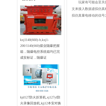
玩家有可能会至关摸
文来接入数据虚拟仿真
拟仿真量电移动的信号方可
kxj1140(660)-b,kxj1-
200/1140(660)煤业隔爆把握
箱，隔爆电控系统箱均已完
成安标证，隔爆证
kjd127防火折算机,xj127yl防
火录像回放机,kjj12本安对换