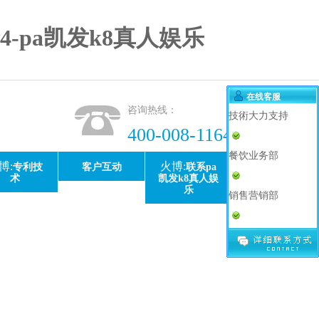
pa凯发k8真人娱乐
在线客服
咨询热线：
技術大力支持
400-008-1164
餐饮业务部
博:
火博:
专利技
客户互动
联系pa
术
凯发k8真人娱
乐
销售营销部