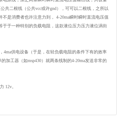
共二根线（公共vcc或许gnd），可可以二根线，之所以
是消费者也许注意力到， 4-20ma瞬时瞬时直流电压值
等于于一种特别的负载电阻，这款液位压力压力液位涡街
24v，4ma供电设备（于是，在轻负载电阻的条件下有的效率
加工器（如msp430）就两条线制的4-20ma发送非常的
电力 12v。