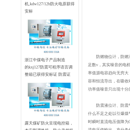
机,kdw127/12b防火电原获得
安标
防燃物位计，防燃
浙江中煤电子产品制造
足数v，其实噪音的电
的kxj127防震可程序语言调
率值源电容趋向无穷大
整箱已获得安标证 防震证
容和恒流导出，在吸收
功率值噪音只出
防震液位计、防震
什么不足之处以引爆煤
时瞬时直流电压值降为0
露天煤矿防火呈现电控箱，
流电压值輸出，充分条