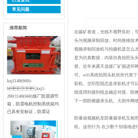
行业资讯
常见问题
推荐新闻
在媒矿巷道，光线不视野良好，
头与视频录制回放。时间推移技术
视频录制回放机与拍摄机是怎么
是为仿真数据，内装仿真拍照头
督。近年来露天选煤厂矿掘进环网
可。wifi系统拍照头机所所代
kxj1140(660)-
影机。交织型固态盘录影机才可
b,kxj1-
线缆用到接到线盒确定对接。防
200/1140(660)煤厂防震调节
下一部防燃摄录头机。大部件网
箱，防震电机控制系统箱均
已具有安标证，防震证
防暴放视频机至防暴摄录机互相用
机。这些行为 在少数个别场地