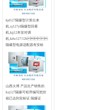
kjd127隔爆型计算出来
机,xj127yl隔爆型回看
机,kjj12本安对调
机,kdw127/12b
隔爆型电源适配器有安标
山西火博 产品生产销售的
kxj127隔爆可程序编写把控
箱已达到安标证 隔爆证