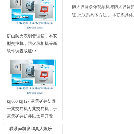
防火设备录像视频机与防火设备
证 此联系具体方法 。本联系具
矿山防火表明管理箱，本安
型交換机，防火录相机等新
软件调查取证中
kjj660 kjj127 露天矿井防暴
千兆交易机万兆交易机，于
露天矿井矿井以太网开发
联系pa凯发k8真人娱乐