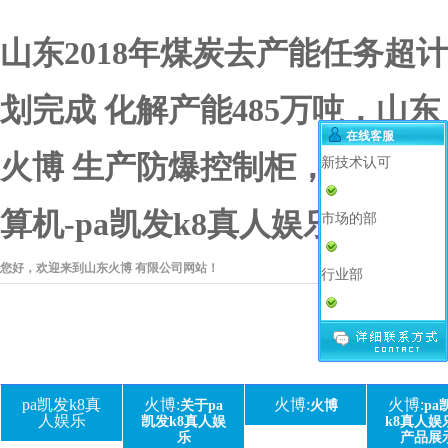
山东2018年煤炭去产能任务超计
划完成 化解产能485万吨，山东
在线客服
火博 生产防爆控制柜，防爆计
新技术认可
算机-pa凯发k8真人娱乐
市场的部
您好，欢迎来到山东火博 有限公司网站！
行业部
pa凯发k8真
火博:
火博:
火博:
关于pa
火博
pa
人娱乐
凯发k8真人娱
k8真人娱
乐
产品展