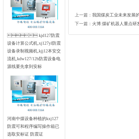
上一篇：
我国煤炭工业未来发展的六大方
下一篇：
火博:煤矿机器人重点研
 kjd127防震
设备计算公式机,xj127yl防震
设备录制视频机,kjj12本安交
流机,kdw127/12b防震设备电
源线要先拿到安标
河南中煤设备种植的kxj127
防震可和程序编写操作箱已
选取安标证 防震证