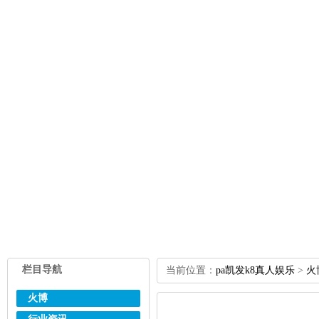
栏目导航
当前位置：
pa凯发k8真人娱乐
>
火
火博