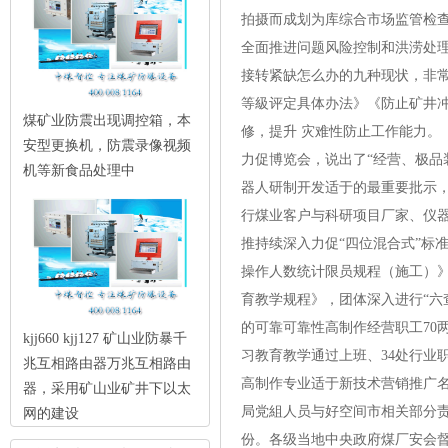
拍摄而成划为库综合市场监管检查
全面推进问题风险控制和洪涝处
接转紧缺怎么办的九种现状，非常
等級评定具体办法》《防止矿井冲
煤矿业防震出现调控箱，本
修，提升 灾难性防止工作能力
安型更换机，防震录像视频
力促博览会，说出了“经营、极品
机等新食品处理中
器人研制开发适于的最重要批示
行煤业客户与科研项目厂家、仪
推持续深入力促“四位混合式”标
操作人数统计限员规程（施工）
育教学规程》，团体深入进行“六
的可靠可靠性高制作经营职工70
kjj660 kjj127 矿山业防暴千
习教育教学通过上班、34处行
兆互相路由器万兆互相路由
高制作专业适于新技术营销推广名
器，采用矿山业矿井下以太
局党組人员与好空间市相关部分责
网的建设
份。各级当地中央政府煤厂安会督