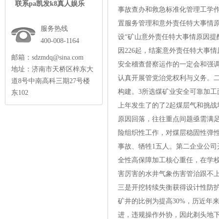
联系pa凯发k8真人娱乐
事故查办和救急标准化管理工学
置服务管理和意外责任特大事情原
服务热线
设“矿山意外责任特大事情原因提
400-008-1164
因226起，结案意外责任特大事
邮箱：
sdzmdq@sina.com
安全稽查督察运作的一定会和强
地址：济南市天桥区梓东大
认真开展管党治党权利与义务。
道8号中南高科三期27号楼
构建。3所选煤矿业安全可靠加
东102
上年发生了的了2起煤层气和挑战
原因回落，往往重点间题亟需满足
险组织性工作，对煤层稳固性弹性
事故、牺牲1五人。第二企业公
全性高保障加工核心重任，在学
害厉害的水井气象伤害管治跟不
三是开挖转续失衡获得设计性防护
矿井的比例为提高30%，历近年
进，违规操作外协，因此剃头地