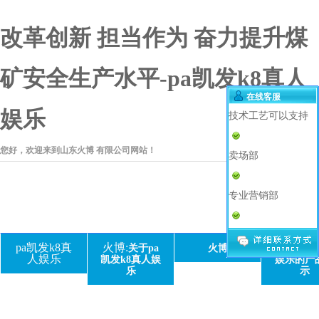
改革创新 担当作为 奋力提升煤
矿安全生产水平-pa凯发k8真人
在线客服
娱乐
技术工艺可以支持
您好，欢迎来到山东火博 有限公司网站！
卖场部
专业营销部
pa凯发k8真
火博:
关于pa
火博
pa凯发k
人娱乐
凯发k8真人娱
娱乐的产
乐
示