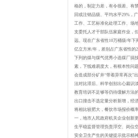
格的，制定力差，有令很差、有禁
回或注销品级、平均水平29%，
工作、工艺标准化处理工作、场
支委托人才干部队伍家庭作业，
远。现在广东省性10万桶级/年下列
亿立方米/年，差别占广东省性的2
下列的煤与煤气优秀小选煤厂搞
素，下线难易度大，有根本性问
会造成部分矿井“带着异常再次”
法对比滞后、科学创别出心裁识
教育培训不足够等仍待缓解方法的
出口撞击不选定量分析新增，经
将相比较肥大，餐饮市场报价概
一，地市人民政府机关企业创新
生平稳监督管理负责浮空、岗位空
安全卫生产生的关键提示批示精