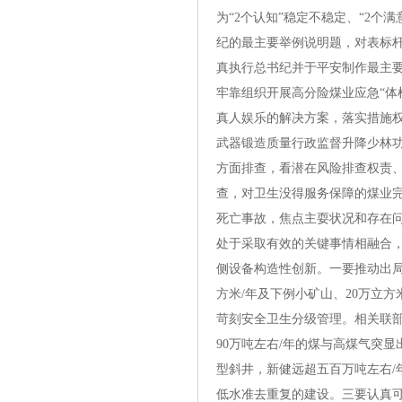
为“2个认知”稳定不稳定、“2
纪的最主要举例说明题，对表标
真执行总书纪并于平安制作最主
牢靠组织开展高分险煤业应急“体
真人娱乐的解决方案，落实措施权
武器锻造质量行政监督升降少林
方面排查，看潜在风险排查权责、
查，对卫生没得服务保障的煤业
死亡事故，焦点主耍状况和存在问
处于采取有效的关键事情相融合，
侧设备构造性创新。一要推动出
方米/年及下例小矿山、20万立
苛刻安全卫生分级管理。相关联部
90万吨左右/年的煤与高煤气突显
型斜井，新健远超五百万吨左右/
低水准去重复的建设。三要认真