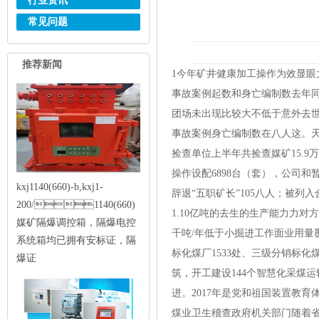
行业资讯
常见问题
推荐新闻
1今年矿井健康加工操作为效显
事故案例起数和身亡编制数去年同
团场未出现比较大不低于意外去世
事故案例身亡编制数在八人这。天
捡查单位上半年共捡查媒矿15.9
操作设配6898台（套），公司和
kxj1140(660)-b,kxj1-
辞退“五职矿长”105八人；被列
200/1140(660)
1.10亿吨的去生的生产能力力对
媒矿隔爆调控箱，隔爆电控
千吨/年低于小掘进工作面业用量覆
系统箱均已拥有安标证，隔
标化煤厂1533处、三级分销标化
爆证
筑，开工建设144个智慧化采煤
进。2017年是党和祖国装置教
煤业卫生稽查政府机关部门随着省