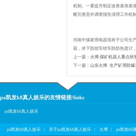
机制。一要提升制定改善基准基准
断完善意外调查报告清理工作机
河南中煤家用电器现有子公司生产
器，井下防绞车绞车防防热度计
上一篇：
火博:煤矿机器人重点研
下一篇：
山东火博 
pa凯发k8真人娱乐的友情链接/links
pa凯发k8真人娱乐
pa凯发k8真人娱乐
|
关于pa凯发k8真人娱乐
|
火博
|
pa凯发k