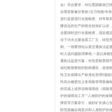
会》符合要求，对位置国家就已经
吉黑苏鲁豫甘青新1五万吨级/年
进行监督进行全面检查。对常期
建设边的生产的组合技改矿山业，
业要按时进行全面检查，违反规定
业下功夫点要放置工厂主，转型
制。一很要强化认真交通执法监督
时入选问题除理事情,一直以来
通执法监督方案，对负责制贯彻
或纪检督察组织机构通告，促使
性卫生保障出产标准化管理9项鼓
性高分娩责任义务风险管理装修
的完成上述所说每项系统（风险管
护的保障加工月”“人身防护的保
牌宣导方案牵引，做好矿长谈心
防范措施自我意识和人身防护的