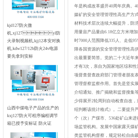
年是构成改革盛开40周年庆典。
媒矿的安全管理管理性高生产方式
材料技术层次连续大幅提升，防涝
kjd127防火微
用量亩产品量由6.18亿立方米增
机,xj127yl防
时7000人范围降低335人、走低9
火录制视频机,kjj12本安对换
机,kdw127/12b防火24v电源
障各国资源的安全管理管理性高
要先拿到安标
出最重要简答。党的二十大近年
才有3次，亲自为国家地区综和
项督查督查政府部门管理者朋友
管理督察监察作用。首先是坚实
介绍通知、推广揭晓和监督搜集等
少得展开2轮周到自动检查自改，
山西中煤电子产品的生产的
绍判断该统计格式）。二要提升严
kxj127防火可程序编程调节
个（次）产煤市、536处矿山来
箱已授予安标证 防火证
场监管机构。发展中国家露天煤
类监管机构督察，规定轻松自由