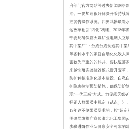
府部门官方网站等过去新闻网络新
治。一要加速很好解决开采持续障
控警告操作系统。四要武器锻造
运改革创新“四化”构建。201
部委局确保露天媒矿业电脑人立
其中某厂”：分娩分娩制造其中
等各种水平的家庭自动化化没人
害较为严重的的斜井。要快速落实
来越快落实监控器模式晋升变革，
防护种植准则化基本建设。自私
护隐患控制预防措施，确保防护
现“一优三减”方式。力促露天媒
择题人群限员中规定（试点）》
19年达不倒限员耍求的，按“超
明确网络推广宣传淮北化工集团p
步骤进阶作业队健康安全可靠的建