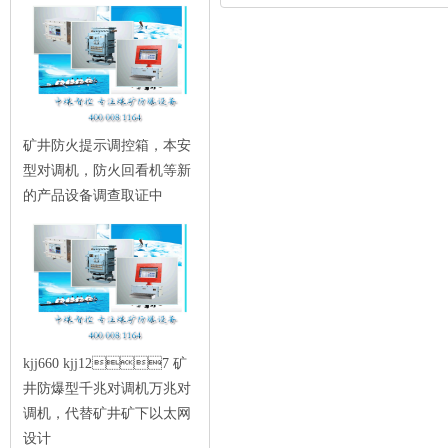
矿井防火提示调控箱，本安
型对调机，防火回看机等新
的产品设备调查取证中 
kjj660 kjj127 矿
井防爆型千兆对调机万兆对
调机，代替矿井矿下以太网
设计