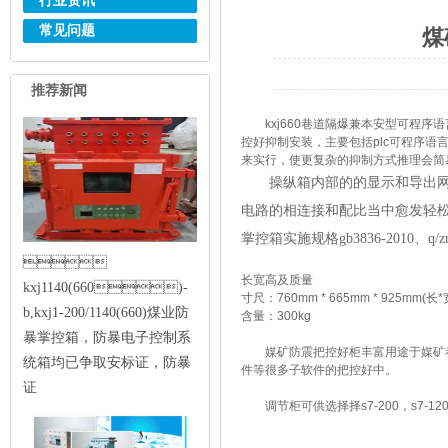
行业资讯
常见问题
煤
推荐新闻
kxj660巷道隔爆兼本安型可程
控好抑制安装，主要包括plc可程序
来实行，使更复杂的抑制方式推理会简
操纵箱内部的的显示和导出
电路的相连接和配比当中愈发轻
掌控箱实施规格gb3836-2010、q/z

长宽高及质量
kxj1140(660)-
寸尺：760mm * 665mm * 925mm(长*
b,kxj1-200/1140(660)煤业防
含量：300kg
暴掌控箱，防暴电子控制系
媒矿防震把控好柜丰富用途于媒矿巷
统箱均已争取安标证，防暴
件等很多子软件的把控好中。
证
调节柜可供选择择s7-20