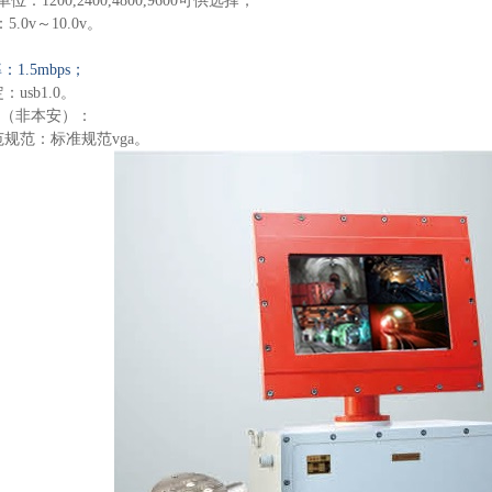
：1200,2400,4800,9600可供选择；
.0v～10.0v。
1.5mbps；
usb1.0。
口（非本安）：
范规范：标准规范vga。