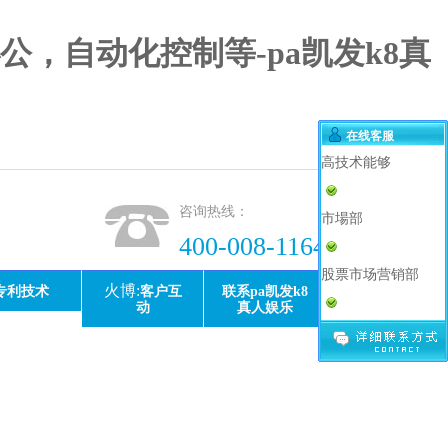
，自动化控制等-pa凯发k8真
在线客服
高技术能够
咨询热线：
市場部
400-008-1164
股票市场营销部
火博:
专利技术
客户互
联系pa凯发k8
动
真人娱乐