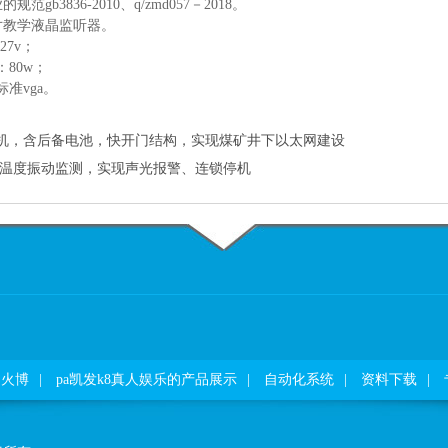
gb3836-2010、q/zmd057－2018。
寸教学液晶监听器。
27v；
：80w；
标准vga。
机，含后备电池，快开门结构，实现煤矿井下以太网建设
备温度振动监测，实现声光报警、连锁停机
火博
|
pa凯发k8真人娱乐的产品展示
|
自动化系统
|
资料下载
|