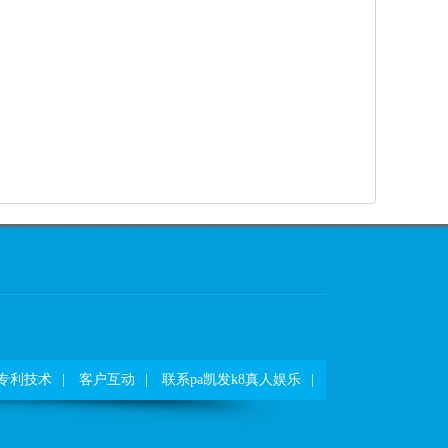
专利技术
|
客户互动
|
联系pa凯发k8真人娱乐
|