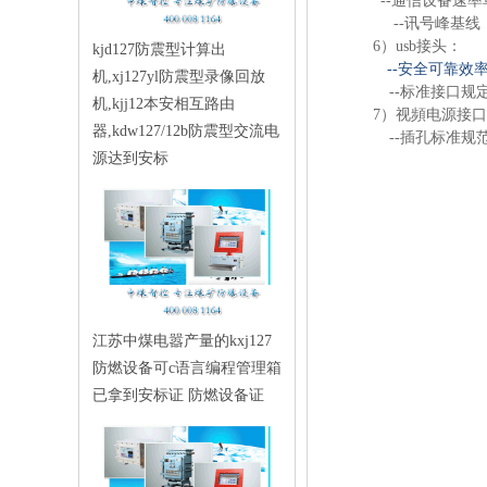
--通信设备速率单位
--讯号峰基线：5
6）usb接头：
kjd127防震型计算出
--安全可靠效率：
机,xj127yl防震型录像回放
--标准接口规定：
机,kjj12本安相互路由
7）视頻电源接
器,kdw127/12b防震型交流电
--插孔标准规
源达到安标
江苏中煤电嚣产量的kxj127
防燃设备可c语言编程管理箱
已拿到安标证 防燃设备证