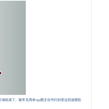
组成了。最常见用来vga图文信号灯的雷达回波图彰