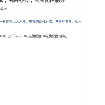
像，网络办公，自动化控制等
2:04
箱、手机网格出入库器、电等的部分組成。享有存储器、读入
）加工i7cpu/16g电脑硬盘/1t电脑硬盘/键鼠。