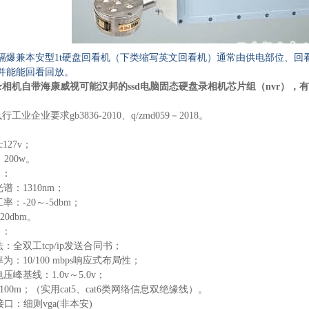
矿用绞车隔爆兼本安型1t硬盘回看机（下类缩写英文回看机）通常由供电部位、回
并能能回看回放。
录相机自带海康威视可能汉邦的ssd电脑固态硬盘录相机芯片组（nvr），有
业企业要求gb3836-2010、q/zmd059－2018。
127v；
200w。
口：
谱：1310nm；
率：-20～-5dbm；
20dbm。
口：
：全双工tcp/ip发送合同书；
为：10/100 mbps响应式布局性；
压峰基线：1.0v～5.0v；
100m；（实用cat5、cat6类网络信息双绝缘线）。
接口：细则vga(非本安)