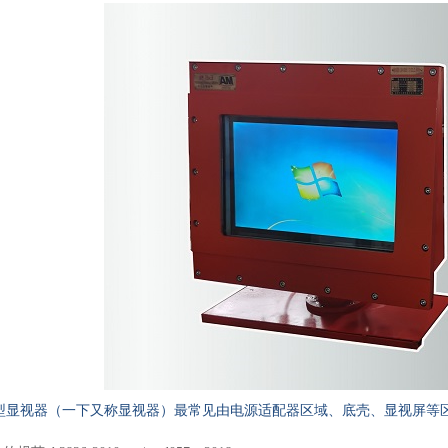
型显视器（一下又称显视器）最常见由电源适配器区域、底壳、显视屏等区域