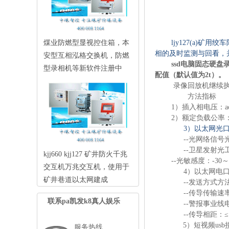
煤业防燃型显视控住箱，本
ljy127(a)
相的及时监测与回看，
安型互相泓格交换机，防燃
ssd电脑固态硬盘
型录相机等新软件注册中
配值（默认值为2t）。
录像回放机继续执行工
方法指标
1）插入相电压：ac
2）额定负载公率：
3）以太网光
--光网络信号光
--卫星发射光工
kjj660 kjj127 矿井防火千兆
--光敏感度：-30～
交互机万兆交互机，使用于
4）以太网电
矿井巷道以太网建成
--发送方式方法
--传导传输速率
联系pa凯发k8真人娱乐
--警报事业线电
--传导相距：≤
5）短视频usb
服务热线