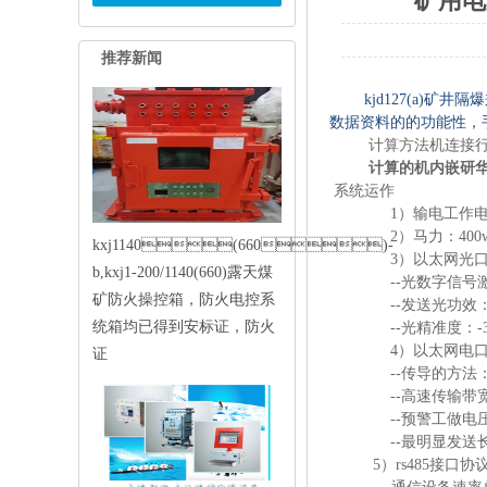
矿用电
推荐新闻
kjd127(a
数据资料的的功能性，手
计算方法机连接行业的标
计算的机内嵌研华工
系统运作
1）输电工作电压
2）马力：400
kxj1140(660)-
3）以太网光
b,kxj1-200/1140(660)露天煤
--光数字信号激
矿防火操控箱，防火电控系
--发送光功效：-
统箱均已得到安标证，防火
--光精准度：-3
4）以太网电
证
--传导的方法：
--高速传输带宽
--预警工做电
--最明显发送
5）rs485接口