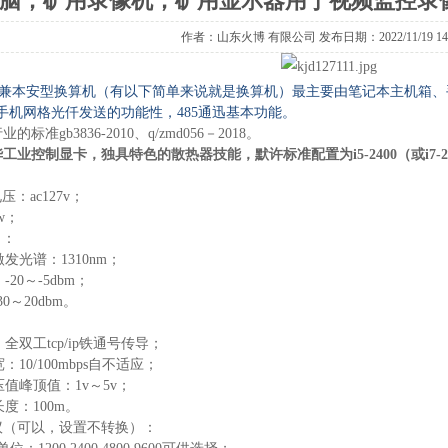
脑，矿用录像机，矿用显示器用于视频监控录
作者：山东火博 有限公司 发布日期：2022/11/19 14:1
)矿井隔爆兼本安型换算机（有以下简单来说就是换算机）最主要由笔记本主机
机网格光仟发送的功能性，485通迅基本功能。
准gb3836-2010、q/zmd056－2018。
业控制显卡，独具特色的散热器技能，默许标准配置为i5-2400（或i7-2600
：ac127v；
w；
口：
发光谱：1310nm；
20～-5dbm；
0～20dbm。
口
全双工tcp/ip铁通号传导；
：10/100mbps自不适应；
压值峰顶值：1v～5v；
长度：100m。
协议（可以，设置不转换）：