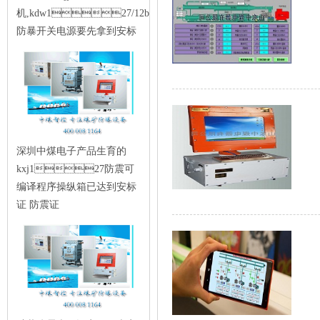
机,kdw127/12b
防暴开关电源要先拿到安标
深圳中煤电子产品生育的
kxj127防震可
编译程序操纵箱已达到安标
证 防震证