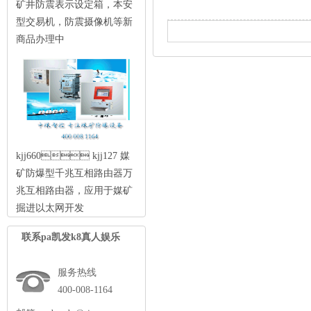
矿井防震表示设定箱，本安
型交易机，防震摄像机等新
商品办理中
kjj660 kjj127 媒
矿防爆型千兆互相路由器万
兆互相路由器，应用于媒矿
掘进以太网开发
联系pa凯发k8真人娱乐
服务热线
400-008-1164