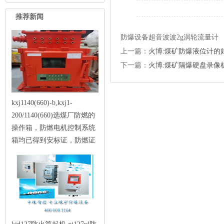
推荐新闻
防爆设备超音波波2g涡轮流量计
上一篇：
火博:煤矿防爆液位计的
下一篇：
火博:煤矿隔爆硬盘录像
kxj1140(660)-b,kxj1-
200/1140(660)选煤厂防燃的
操作箱，防燃电机控制系统
箱均已得到安标证，防燃证 