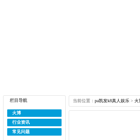
栏目导航
当前位置：
pa凯发k8真人娱乐
>
火
火博
行业资讯
常见问题