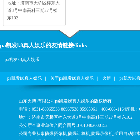
地址：济南市天桥区梓东大
道8号中南高科三期27号楼
东102
pa凯发k8真人娱乐的友情链接/links
pa凯发k8真人娱乐
pa凯发k8真人娱乐
|
关于pa凯发k8真人娱乐
|
火博
|
pa凯发k
山东火博 有限公司pa凯发k8真人娱乐的版权所有
电话：0531-88965538 88967538 85965961 400-008-1164座机：0
地址：济南市天桥区梓东大道8号中南高科三期27号楼东102
公安厅企事业单位合同合同号:37010402000152
公司专业从事防爆摄像机,防爆计算机,防爆录像机,矿用自动排水