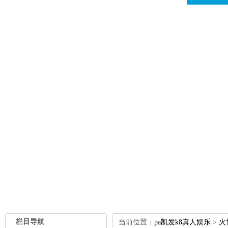
栏目导航
当前位置：
pa凯发k8真人娱乐
>
火