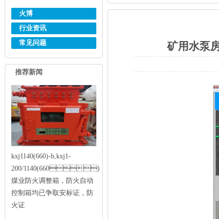
火博
行业资讯
常见问题
矿用水泵房
推荐新闻
kxj1140(660)-b,kxj1-
200/1140(660)
煤业防火调整箱，防火自动
控制箱均已争取安标证，防
火证