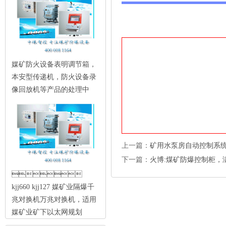
媒矿防火设备表明调节箱，
本安型传递机，防火设备录
像回放机等产品的处理中
上一篇：
矿用水泵房自动控制系统,
下一篇：
火博:煤矿防爆控制柜，

kjj660 kjj127 媒矿业隔爆千
兆对换机万兆对换机，适用
媒矿业矿下以太网规划