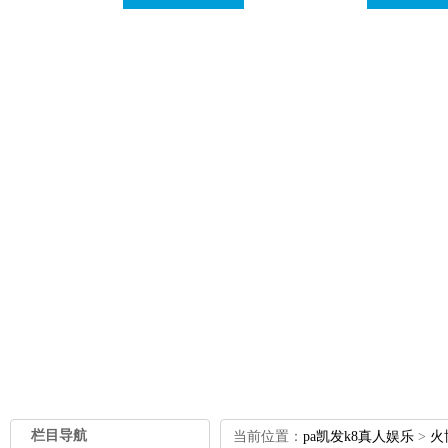
栏目导航
当前位置：
pa凯发k8真人娱乐
>
火