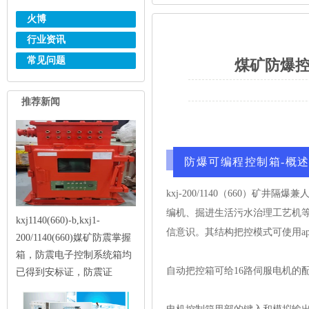
火博
行业资讯
常见问题
煤矿防爆
推荐新闻
防爆可编程控制箱-概
kxj-200/1140（660
编机、掘进生活污水治理工艺机等
kxj1140(660)-b,kxj1-
信意识。其结构把控模式可使用a
200/1140(660)媒矿防震掌握
箱，防震电子控制系统箱均
自动把控箱可给16路伺服电机的
已得到安标证，防震证