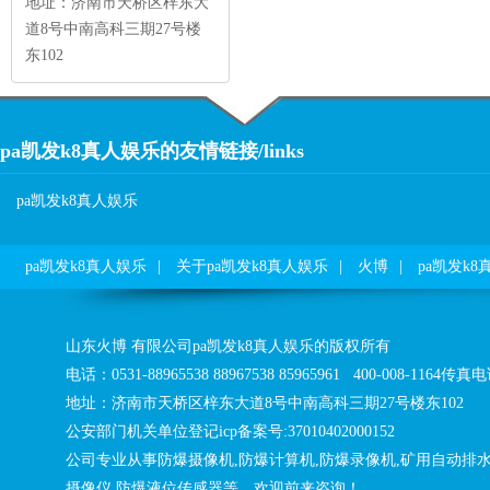
地址：济南市天桥区梓东大
道8号中南高科三期27号楼
东102
pa凯发k8真人娱乐的友情链接/links
pa凯发k8真人娱乐
pa凯发k8真人娱乐
|
关于pa凯发k8真人娱乐
|
火博
|
pa凯发k
山东火博 有限公司pa凯发k8真人娱乐的版权所有
电话：0531-88965538 88967538 85965961 400-008-1164传真
地址：济南市天桥区梓东大道8号中南高科三期27号楼东102
公安部门机关单位登记icp备案号:37010402000152
公司专业从事防爆摄像机,防爆计算机,防爆录像机,矿用自动排水
摄像仪,防爆液位传感器等，欢迎前来咨询！