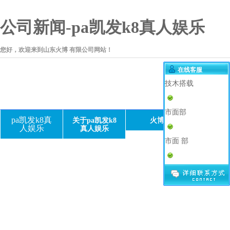
公司新闻-pa凯发k8真人娱乐
您好，欢迎来到山东火博 有限公司网站！
在线客服
技木搭载
市面部
pa凯发k8真
火博:
关于pa凯发k8
火博
pa
人娱乐
真人娱乐
k8真人娱
产品展
市面 部