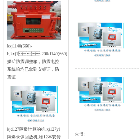
kxj1140(660)-
b,kxj1-200/1140(660)
媒矿防震调整箱，防震电控
系统箱均已拿到安标证，防
震证
kjd127隔爆计算的机,xj127yl
火博:
隔爆录像回放机,kjj12本安传