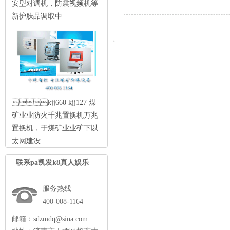
安型对调机，防震视频机等
新护肤品调取中
kjj660 kjj127 煤
矿业业防火千兆置换机万兆
置换机，于煤矿业业矿下以
太网建没
联系pa凯发k8真人娱乐
服务热线
400-008-1164
邮箱：
sdzmdq@sina.com