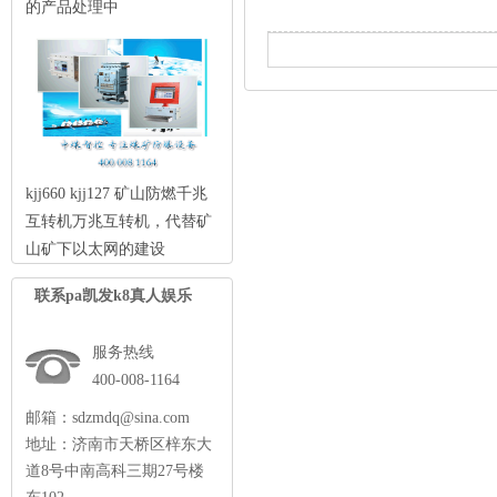
的产品处理中
kjj660 kjj127 矿山防燃千兆
互转机万兆互转机，代替矿
山矿下以太网的建设 
联系pa凯发k8真人娱乐
服务热线
400-008-1164
邮箱：
sdzmdq@sina.com
地址：济南市天桥区梓东大
道8号中南高科三期27号楼